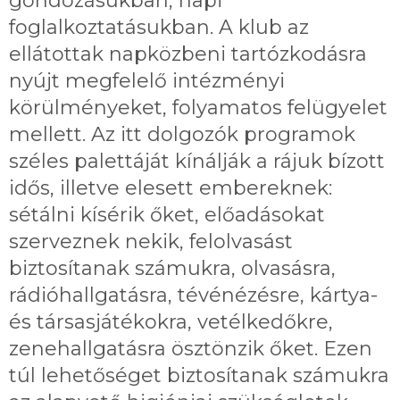
gondozásukban, napi
foglalkoztatásukban. A klub az
ellátottak napközbeni tartózkodásra
nyújt megfelelő intézményi
körülményeket, folyamatos felügyelet
mellett. Az itt dolgozók programok
széles palettáját kínálják a rájuk bízott
idős, illetve elesett embereknek:
sétálni kísérik őket, előadásokat
szerveznek nekik, felolvasást
biztosítanak számukra, olvasásra,
rádióhallgatásra, tévénézésre, kártya-
és társasjátékokra, vetélkedőkre,
zenehallgatásra ösztönzik őket. Ezen
túl lehetőséget biztosítanak számukra