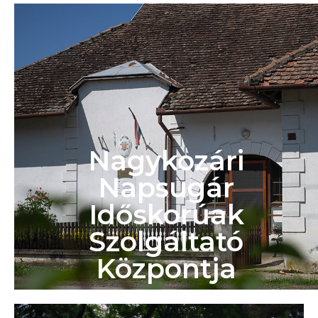
Nagykozári
Napsugár
Időskorúak
Szolgáltató
Központja