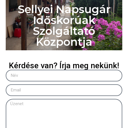
Sellyei Napsugár
Időskorúak
Szolgáltató
Központja
Kérdése van? Írja meg nekünk!