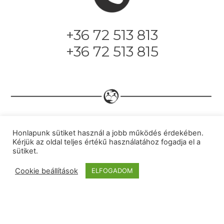
+36 72 513 813
+36 72 513 815
© 2014 SZOCEG. Minden jog
Honlapunk sütiket használ a jobb működés érdekében.
fenntartva.
Cookie és Adatvédelmi
Kérjük az oldal teljes értékű használatához fogadja el a
sütiket.
nyilatkozat
Cookie beállítások
ELFOGADOM