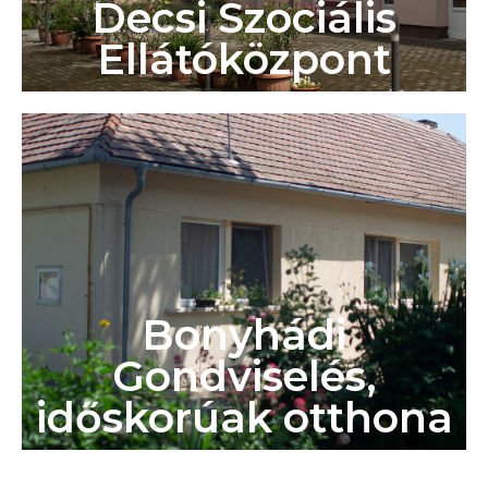
Decsi Szociális
Ellátóközpont
Bonyhádi
Gondviselés,
időskorúak otthona