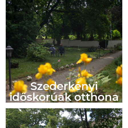
Szederkényi
időskorúak otthona