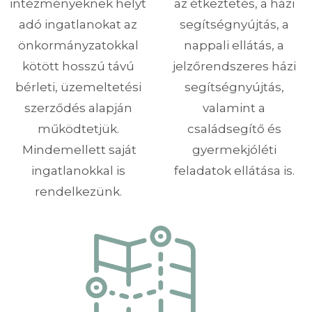
intézményeknek helyt
az étkeztetés, a házi
adó ingatlanokat az
segítségnyújtás, a
önkormányzatokkal
nappali ellátás, a
kötött hosszú távú
jelzőrendszeres házi
bérleti, üzemeltetési
segítségnyújtás,
szerződés alapján
valamint a
működtetjük.
családsegítő és
Mindemellett saját
gyermekjóléti
ingatlanokkal is
feladatok ellátása is.
rendelkezünk.