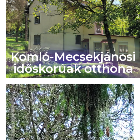
Komló-Mecsekjánosi
időskorúak otthona