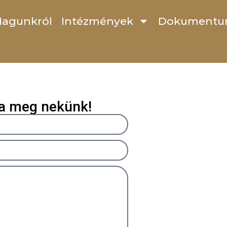
rem, fenntartható gazdálkodá
agunkról
Intézmények
Dokumentu
 Kocsis József, a SZOCEG Nonprofit Kft. alapító-ügyvezet
lósításába fog bele…
ja meg nekünk!