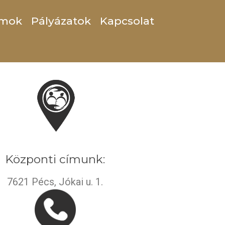
s
mok
Pályázatok
Kapcsolat
ője. Baranya egyik legnagyobb
Központi címunk:
7621 Pécs, Jókai u. 1.