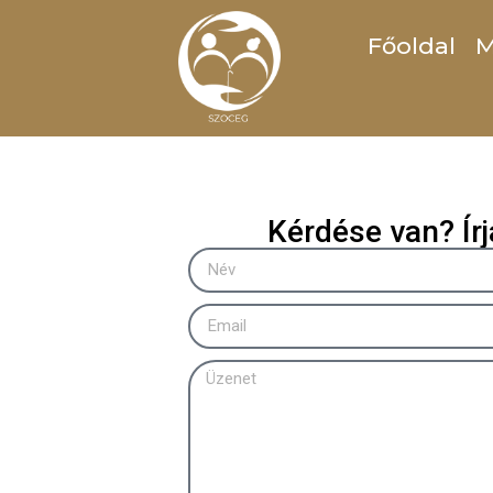
Idősotthon, csúcsétte
Főoldal
M
Nem mindennapi karriert tudhat maga mögött
foglalkoztatója, és mind újabb ötletek megva
Kérdése van? Ír